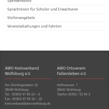
Spendenkonto
Sprachreisen für Schüler und Erwachsene
Stellenangebote
Veranstaltaltungen und Fahrten
AWO Kreisverband
AWO Ortsverein
Wolfsburg e.V.
Fallersleben e.V.
Am Drömlingstadion 10
Hoffmannstr. 7
38448 Wolfsburg
38442 Wolfsburg
Tel.: 05363/ 97 69 19 – 0
Telefon 05362 / 52 94 3
Fax: 05363/ 97 69 19 – 18
kreisverband@awo-wolfsburg.de