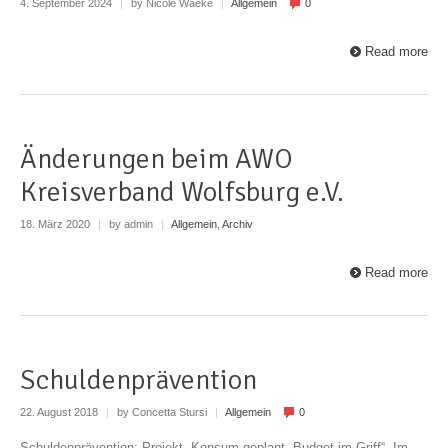
4. September 2024
|
by Nicole Waeke
|
Allgemein
0
Read more
Änderungen beim AWO
Kreisverband Wolfsburg e.V.
18. März 2020
|
by admin
|
Allgemein
,
Archiv
Read more
Schuldenprävention
22. August 2018
|
by Concetta Stursi
|
Allgemein
0
Schuldenprävention: Projekt „Konsum geplant, Budget im Griff“. Im